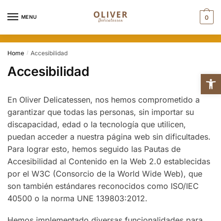
Skip
Skip
to
to
MENU
0
navigation
content
Home
Accesibilidad
/
Accesibilidad
Abr
En Oliver Delicatessen, nos hemos comprometido a
garantizar que todas las personas, sin importar su
discapacidad, edad o la tecnología que utilicen,
puedan acceder a nuestra página web sin dificultades.
Para lograr esto, hemos seguido las Pautas de
Accesibilidad al Contenido en la Web 2.0 establecidas
por el W3C (Consorcio de la World Wide Web), que
son también estándares reconocidos como ISO/IEC
40500 o la norma UNE 139803:2012.
Hemos implementado diversas funcionalidades para